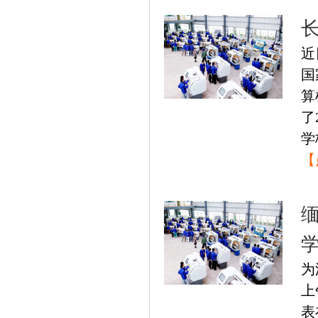
近
国
算
了
学
【
为
上
表