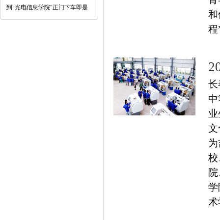
到"光电信息学院"正门下车即是
和
程
长
中
业
文
为
校
院
学
术