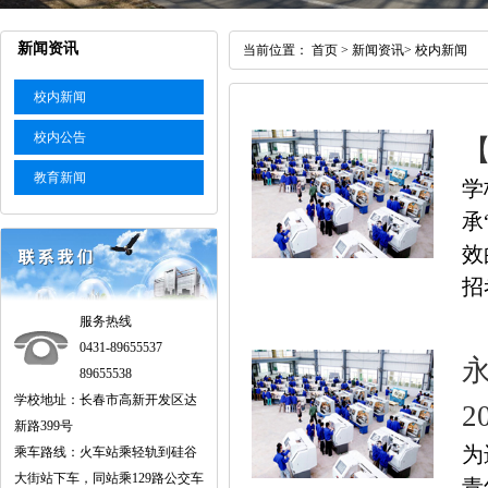
新闻资讯
当前位置：
首页
>
新闻资讯
>
校内新闻
校内新闻
校内公告
教育新闻
学
承
效
招
服务热线
0431-89655537
89655538
学校地址：长春市高新开发区达
2
新路399号
为
乘车路线：火车站乘轻轨到硅谷
大街站下车，同站乘129路公交车
青