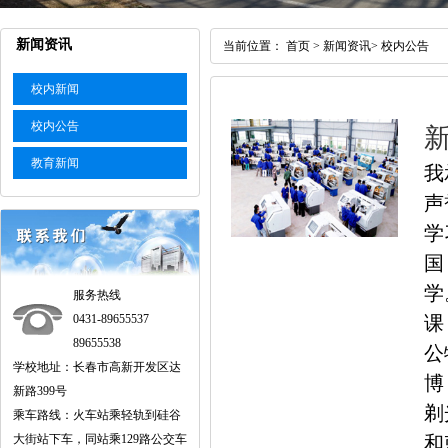
新闻资讯
当前位置：
首页
>
新闻资讯
>
校内公告
校内新闻
校内公告
教育新闻
我
声
学
国
学
服务热线
0431-89655537
课
89655538
公
学校地址：长春市高新开发区达
博
新路399号
剃
乘车路线：火车站乘轻轨到硅谷
大街站下车，同站乘129路公交车
和